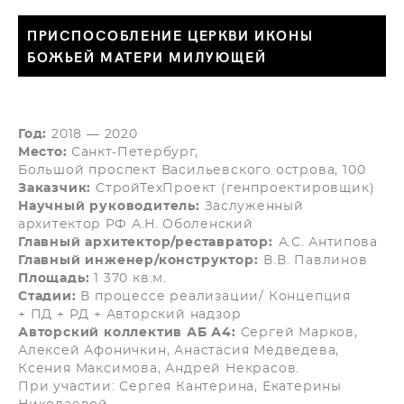
ПРИСПОСОБЛЕНИЕ ЦЕРКВИ ИКОНЫ
БОЖЬЕЙ МАТЕРИ МИЛУЮЩЕЙ
Год:
2018 — 2020
Место:
Санкт-Петербург,
Большой проспект Васильевского острова, 100
Заказчик:
СтройТехПроект (генпроектировщик)
Научный руководитель:
Заслуженный
архитектор РФ А.Н. Оболенский
Главный архитектор/реставратор:
А.С. Антипова
Главный инженер/конструктор:
В.В. Павлинов
Площадь:
1 370 кв.м.
Стадии:
В процессе реализации/ Концепция
+ ПД + РД + Авторский надзор
Авторский коллектив АБ А4:
Сергей Марков,
Алексей Афоничкин, Анастасия Медведева,
Ксения Максимова, Андрей Некрасов.
При участии: Сергея Кантерина, Екатерины