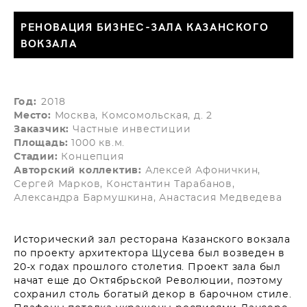
РЕНОВАЦИЯ БИЗНЕС-ЗАЛА КАЗАНСКОГО
ВОКЗАЛА
Год:
2018
Место:
Москва, Комсомольская, д. 2
Заказчик:
Частные инвестиции
Площадь:
1000 кв.м.
Стадии:
Концепция
Авторский коллектив:
Алексей Афоничкин,
Сергей Марков, Константин Тарабанов,
Александра Бармушкина, Анастасия Медведева
Исторический зал ресторана Казанского вокзала
по проекту архитектора Щусева был возведен в
20-х годах прошлого столетия. Проект зала был
начат еще до Октябрьской Революции, поэтому
сохранил столь богатый декор в барочном стиле.