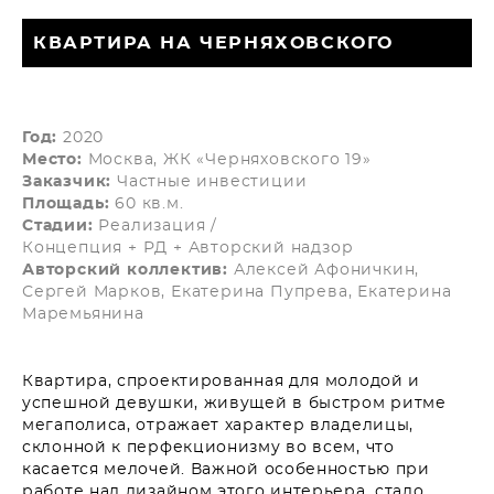
КВАРТИРА НА ЧЕРНЯХОВСКОГО
Год:
2020
Место:
Москва, ЖК «Черняховского 19»
Заказчик:
Частные инвестиции
Площадь:
60 кв.м.
Стадии:
Реализация /
Концепция + РД + Авторский надзор
Авторский коллектив:
Алексей Афоничкин,
Сергей Марков, Екатерина Пупрева, Екатерина
Маремьянина
Квартира, спроектированная для молодой и
успешной девушки, живущей в быстром ритме
мегаполиса, отражает характер владелицы,
склонной к перфекционизму во всем, что
касается мелочей. Важной особенностью при
работе над дизайном этого интерьера, стало