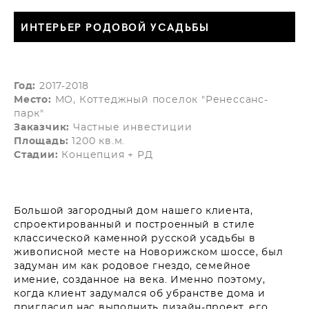
ИНТЕРЬЕР РОДОВОЙ УСАДЬБЫ
Год:
2017-2018
Место:
МО, Коттеджный поселок "Ренессанс-
парк"
Заказчик:
Частные инвестиции
Площадь:
1200 кв.м.
Стадии:
Концепция + РД
Большой загородный дом нашего клиента,
спроектированный и построенный в стиле
классической каменной русской усадьбы в
живописной месте на Новорижском шоссе, был
задуман им как родовое гнездо, семейное
имение, созданное на века. Именно поэтому,
когда клиент задумался об убранстве дома и
пригласил нас выполнить дизайн-проект, его