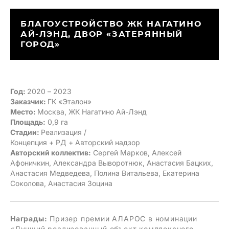
БЛАГОУСТРОЙСТВО ЖК НАГАТИНО
АЙ-ЛЭНД, ДВОР «ЗАТЕРЯННЫЙ
ГОРОД»
Год:
2020 – 2023
Заказчик:
ГК «Эталон»
Место:
Москва, ЖК Нагатино Ай-Лэнд
Площадь:
0,9 га
Стадии:
Реализация /
Концепция + РД + Авторский надзор
Авторский коллектив:
Сергей Марков, Алексей
Афоничкин, Александра Выворотнюк, Анастасия Бацких,
Анастасия Медведева, Полина Витальева, Екатерина
Соколова, Анастасия Зоцина
Награды:
Призер премии АЛАРОС в номинации
«Лучший реализованный объект комплексного